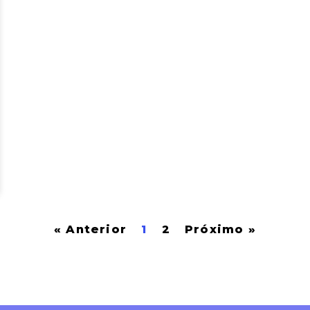
« Anterior
1
2
Próximo »